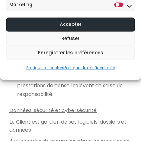
Marketing
préjudices financiers ou commerciaux
considérés comme dommages indirects
Accepter
(perte de bénéfices, de commandes, trouble
commercial, etc.).
Refuser
YOUTELL n’est pas responsable des retards ou
Enregistrer les préférences
conséquences liés à la force majeure, à un
tiers ou au Client.
Politique de cookies
Politique de confidentialité
Les décisions prises par le Client à la suite de
prestations de conseil relèvent de sa seule
responsabilité.
Données, sécurité et cybersécurité
Le Client est gardien de ses logiciels, dossiers et
données.