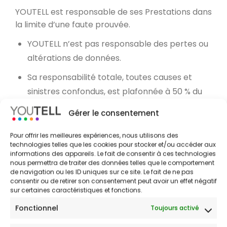
YOUTELL est responsable de ses Prestations dans
la limite d’une faute prouvée.
YOUTELL n’est pas responsable des pertes ou
altérations de données.
Sa responsabilité totale, toutes causes et
sinistres confondus, est plafonnée à 50 % du
montant total facturé au Client au cours de
Gérer le consentement
l’année civile concernée.
Pour offrir les meilleures expériences, nous utilisons des
L’action en réparation doit être engagée dans
technologies telles que les cookies pour stocker et/ou accéder aux
l’année suivant le dommage, et au plus tard
informations des appareils. Le fait de consentir à ces technologies
nous permettra de traiter des données telles que le comportement
dans un délai de 2 ans à compter de sa
de navigation ou les ID uniques sur ce site. Le fait de ne pas
connaissance.
consentir ou de retirer son consentement peut avoir un effet négatif
sur certaines caractéristiques et fonctions.
Exclusions :
Fonctionnel
Toujours activé
Aucune indemnisation n’est due pour les