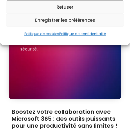
Refuser
Vous disposez d’un Tenant M365, mais vous
ne savez pas où vous en êtes ?
Enregistrer les préférences
Nous sommes en mesure de réaliser un
audit complet du système et de vous
Politique de cookies
Politique de confidentialité
transmettre les recommandations les plus
utiles à vos besoins d’exploitation et de
sécurité.
Boostez votre collaboration avec
Microsoft 365 : des outils puissants
pour une productivité sans limites !