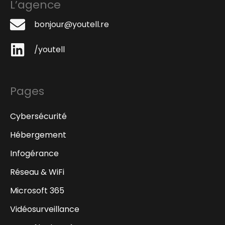
L’agence
bonjour@youtell.re
/youtell
Pages
Cybersécurité
Hébergement
Infogérance
Réseau & WiFi
Microsoft 365
Vidéosurveillance