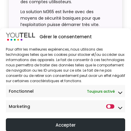
des comptes utilisateurs.
La solution M365 est livrée avec des
moyens de sécurité basiques pour que
l’exploitation puisse démarrer très vite.
Des fonctionnalités avancées et dédiées,
Gérer le consentement
couplés à nos outils de supervision,
permettent de lutter contre les tentatives
Pour offrir les meilleures expériences, nous utilisons des
d’intrusion, de vol de données et
technologies telles que les cookies pour stocker et/ou accéder aux
d’usurpation d’identité.
informations des appareils. Le fait de consentir à ces technologies
nous permettra de traiter des données telles que le comportement
de navigation ou les ID uniques sur ce site. Le fait de ne pas
consentir ou de retirer son consentement peut avoir un effet négatif
sur certaines caractéristiques et fonctions.
Fonctionnel
Toujours activé
Marketing
Accepter
Audit