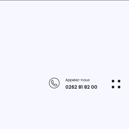
SERVICE CONFORMITÉ
fluidité, fiabilité
gage
Appelez-nous
0262 81 82 00
cité, même à