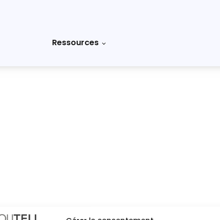
Découvrir
Ressources
CONTRÔLE D'ACCÈS
E
Sécurisez vos espaces et maîtr
nveillance : une équipe dédiée au
ent de votre SI.
Découvrir
VIDÉOSURVEILLANCE
NFORMITÉ
Solutions de vidéosurveillance
pour la sécurité de vos locaux
rmité pour les entreprises et
a Réunion.
Découvrir
FORMACADRE
IP
Apprenez à maitriser