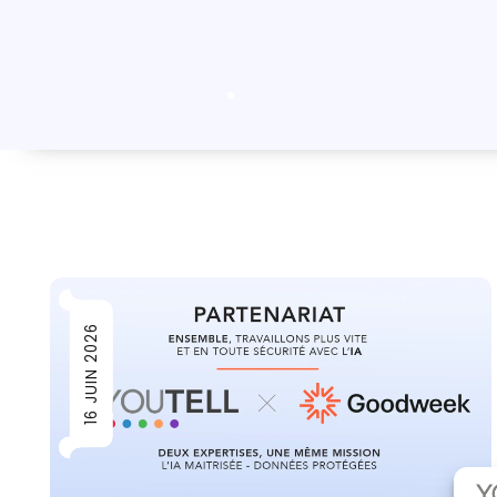
Découvrir
INFOGÉRANC
Proximité et bie
bon fonctionnem
Découvrir
Ressources
Découvrir
Franchise YOUTELL
L’EDIH De La Réunion
FAQ
SERVICE CO
16 JUIN 2026
La mise en confo
collectivités à L
Découvrir
TÉLÉPHONIE 