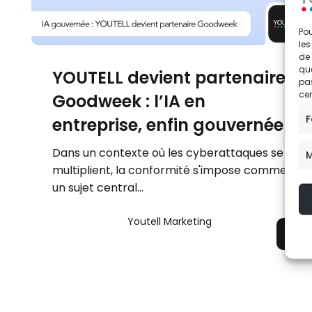
Des systèmes de
Pou
adaptés à votre 
les
de 
Découvrir
que
YOUTELL devient partenaire
pas
cer
Goodweek : l’IA en
F
entreprise, enfin gouvernée
Dans un contexte où les cyberattaques se
M
multiplient, la conformité s'impose comme
un sujet central...
Youtell Marketing